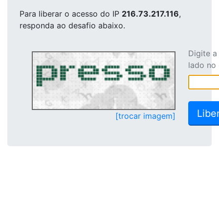
Para liberar o acesso
do IP
216.73.217.116
,
responda ao desafio abaixo.
Digite 
lado no
[trocar imagem]